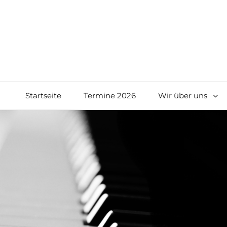
Startseite
Termine 2026
Wir über uns