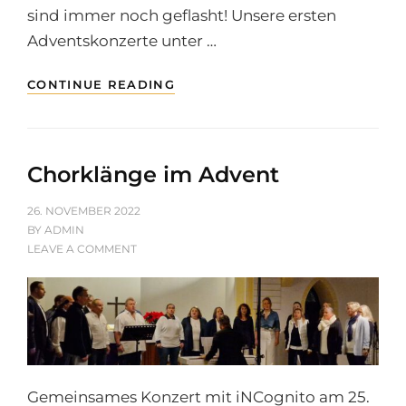
sind immer noch geflasht! Unsere ersten
Adventskonzerte unter …
CHORKLÄNGE
CONTINUE READING
IM
ADVENT
Chorklänge im Advent
POSTED
26. NOVEMBER 2022
ON
BY
ADMIN
ON
LEAVE A COMMENT
CHORKLÄNGE
IM
ADVENT
Gemeinsames Konzert mit iNCognito am 25.