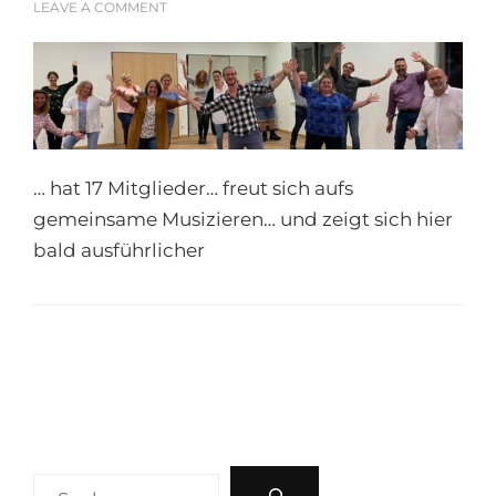
ON
LEAVE A COMMENT
C[H]ORAZÓN
ERBLICKT
DAS
LICHT
DER
WELT
…
… hat 17 Mitglieder… freut sich aufs
gemeinsame Musizieren… und zeigt sich hier
bald ausführlicher
Suchen