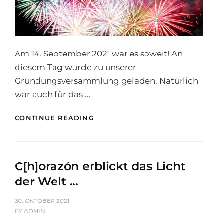
EIN
VEREIN
…!
Am 14. September 2021 war es soweit! An
diesem Tag wurde zu unserer
Gründungsversammlung geladen. Natürlich
war auch für das …
WIR
CONTINUE READING
SIND
EIN
VEREIN
…!
C[h]orazón erblickt das Licht
der Welt …
POSTED
30. OKTOBER 2021
ON
BY
ADMIN