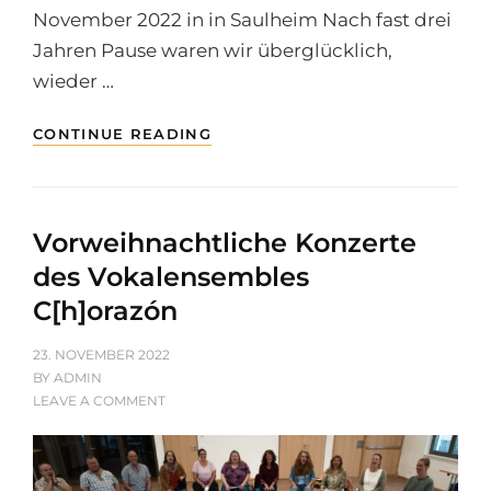
November 2022 in in Saulheim Nach fast drei
Jahren Pause waren wir überglücklich,
wieder …
CHORKLÄNGE
CONTINUE READING
IM
ADVENT
Vorweihnachtliche Konzerte
des Vokalensembles
C[h]orazón
POSTED
23. NOVEMBER 2022
ON
BY
ADMIN
ON
LEAVE A COMMENT
VORWEIHNACHTLICHE
KONZERTE
DES