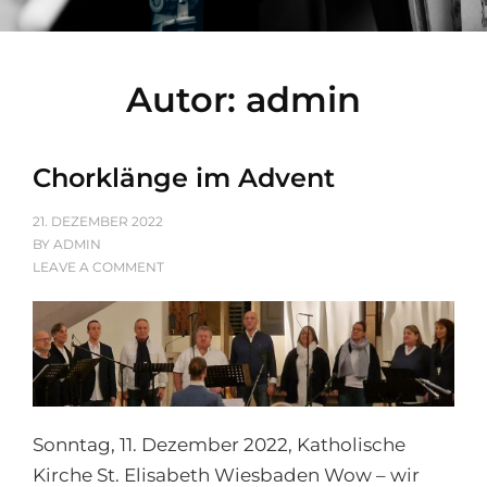
Autor:
admin
Chorklänge im Advent
POSTED
21. DEZEMBER 2022
ON
BY
ADMIN
ON
LEAVE A COMMENT
CHORKLÄNGE
IM
ADVENT
Sonntag, 11. Dezember 2022, Katholische
Kirche St. Elisabeth Wiesbaden Wow – wir