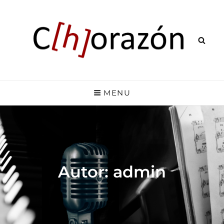
VOKALENSEMBLE
C[H]ORAZÓN
MENU
Autor:
admin